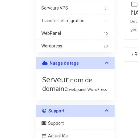
Serveurs VPS
5
l’I
Transfert et migration
Déc
3
géné
WebPanel
10
Wordpress
20
« R
Nuage de tags
Serveur
nom de
domaine
webpanel
WordPress
Support
Support
Actualités