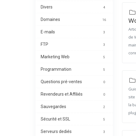
Divers
4
Wo
Domaines
16
Arti
E-mails
3
de W
FTP
mai
3
con
Marketing Web
5
Programmation
5
Questions pré-ventes
0
Guid
Revendeurs et Affiliés
0
site
la b
Sauvegardes
2
plu
Sécurité et SSL
5
Serveurs dediés
3