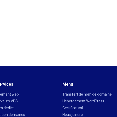
ervices
Menu
gement web
Transfert de nom de domaine
rveurs VPS
Hébergement WordPress
rs dédiés
Certificat ssl
ation domaines
Nous joindre