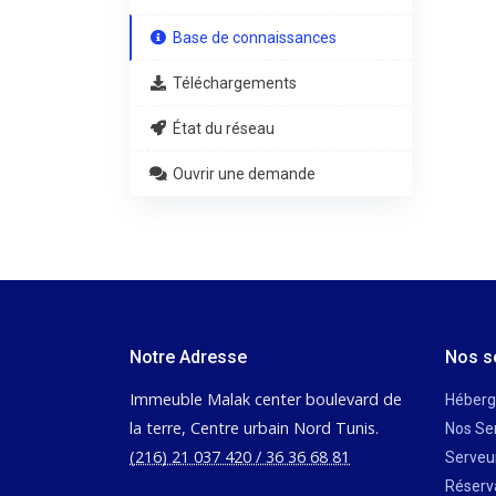
Base de connaissances
Téléchargements
État du réseau
Ouvrir une demande
Notre Adresse
Nos s
Immeuble Malak center boulevard de
Héber
la terre, Centre urbain Nord Tunis.
Nos Se
(216) 21 037 420 / 36 36 68 81
Serveu
Réserv