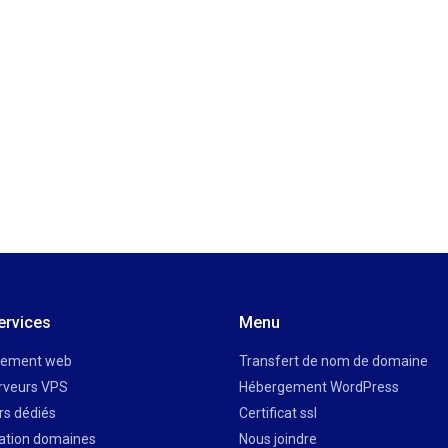
ervices
Menu
gement web
Transfert de nom de domaine
rveurs VPS
Hébergement WordPress
rs dédiés
Certificat ssl
ation domaines
Nous joindre