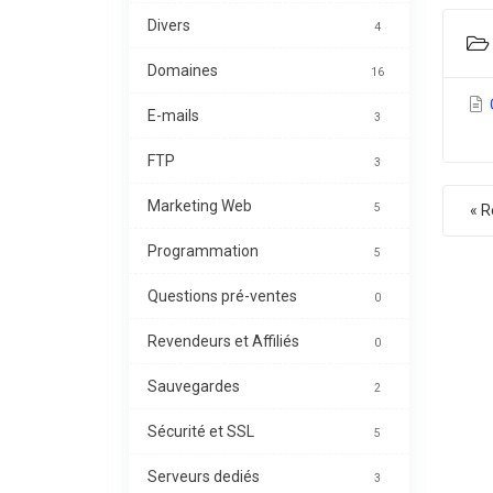
Divers
4
Domaines
16
C
E-mails
3
FTP
3
Marketing Web
5
« R
Programmation
5
Questions pré-ventes
0
Revendeurs et Affiliés
0
Sauvegardes
2
Sécurité et SSL
5
Serveurs dediés
3