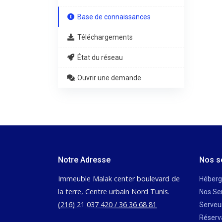
Base de connaissances
Téléchargements
État du réseau
Ouvrir une demande
Notre Adresse
Nos s
Immeuble Malak center boulevard de
Héber
la terre, Centre urbain Nord Tunis.
Nos Se
(216) 21 037 420 / 36 36 68 81
Serveu
Réserv