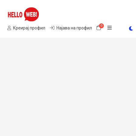
0
Потрошувачка
Креирај профил
Најава на профил