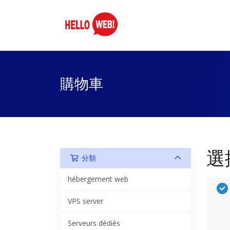
購物車
選
分類
hébergement web
VPS server
Serveurs dédiés