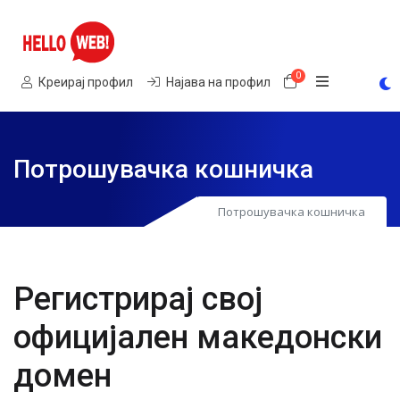
0
Потрошувачка
Креирај профил
Најава на профил
Потрошувачка кошничка
Потрошувачка кошничка
Регистрирај свој
официјален македонски
домен