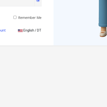
Remember Me
ount
English / DT