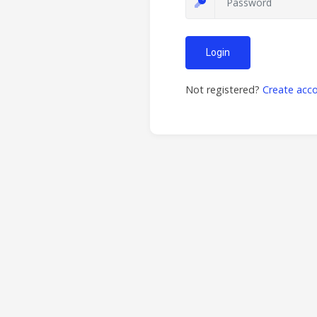
Login
Not registered?
Create acc